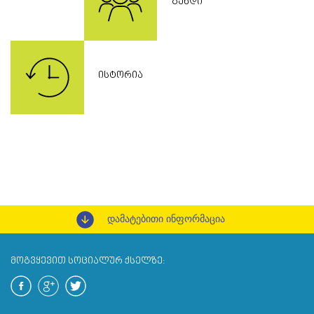
ᲒᲣᲜᲓᲘ
ᲘᲡᲢᲝᲠᲘᲐ
დამატებითი ინფორმაცია
ᲛᲝᲒᲕᲧᲔᲕᲘᲗ ᲡᲝᲪᲘᲐᲚᲣᲠ ᲥᲡᲔᲚᲖᲔ: