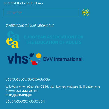
ᲡᲘᲐᲮᲚᲔᲔᲑᲘᲡ ᲒᲐᲛᲝᲬᲔᲠᲐ
ᲓᲝᲜᲝᲠᲔᲑᲘ ᲓᲐ ᲞᲐᲠᲢᲜᲘᲝᲠᲔᲑᲘ
ᲡᲐᲙᲝᲜᲢᲐᲥᲢᲝ ᲘᲜᲤᲝᲠᲛᲐᲪᲘᲐ
საქართველო, თბილისი 0186, ანა პოლიტკოვსკაია 8. II სართული
(+995 32) 222 25 84
info@gaen.org.ge
ᲡᲐᲡᲐᲠᲒᲔᲑᲚᲝ ᲑᲛᲣᲚᲔᲑᲘ