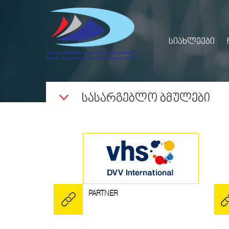
ᲡᲘᲐᲮᲚᲔᲔᲑᲘ
ᲡᲐᲡᲐᲠᲒᲔᲑᲚᲝ ᲑᲛᲣᲚᲔᲑᲘ
PARTNER