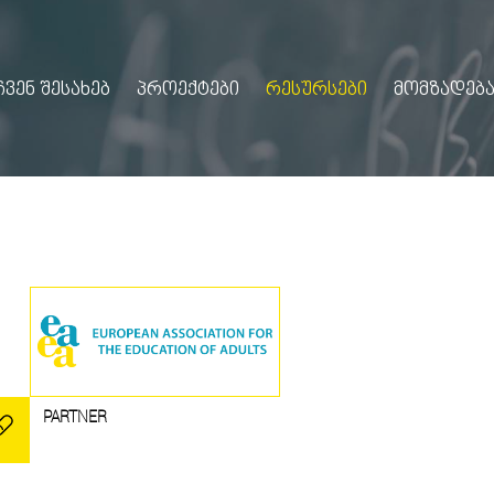
ᲩᲕᲔᲜ ᲨᲔᲡᲐᲮᲔᲑ
ᲞᲠᲝᲔᲥᲢᲔᲑᲘ
ᲠᲔᲡᲣᲠᲡᲔᲑᲘ
ᲛᲝᲛᲖᲐᲓᲔᲑᲐ
PARTNER