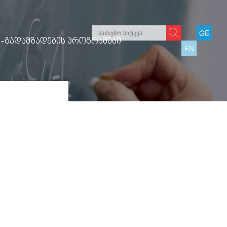
GE
-ᲒᲐᲓᲐᲛᲖᲐᲓᲔᲑᲘᲡ ᲞᲠᲝᲒᲠᲐᲛᲔᲑᲘ
EN