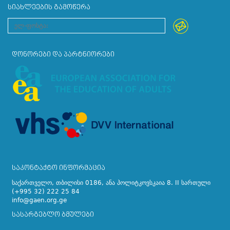
ᲡᲘᲐᲮᲚᲔᲔᲑᲘᲡ ᲒᲐᲛᲝᲬᲔᲠᲐ
ᲓᲝᲜᲝᲠᲔᲑᲘ ᲓᲐ ᲞᲐᲠᲢᲜᲘᲝᲠᲔᲑᲘ
ᲡᲐᲙᲝᲜᲢᲐᲥᲢᲝ ᲘᲜᲤᲝᲠᲛᲐᲪᲘᲐ
საქართველო, თბილისი 0186, ანა პოლიტკოვსკაია 8. II სართული
(+995 32) 222 25 84
info@gaen.org.ge
ᲡᲐᲡᲐᲠᲒᲔᲑᲚᲝ ᲑᲛᲣᲚᲔᲑᲘ