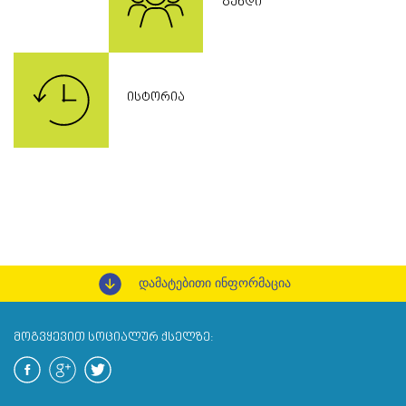
ᲒᲣᲜᲓᲘ
ᲘᲡᲢᲝᲠᲘᲐ
დამატებითი ინფორმაცია
ᲛᲝᲒᲕᲧᲔᲕᲘᲗ ᲡᲝᲪᲘᲐᲚᲣᲠ ᲥᲡᲔᲚᲖᲔ: