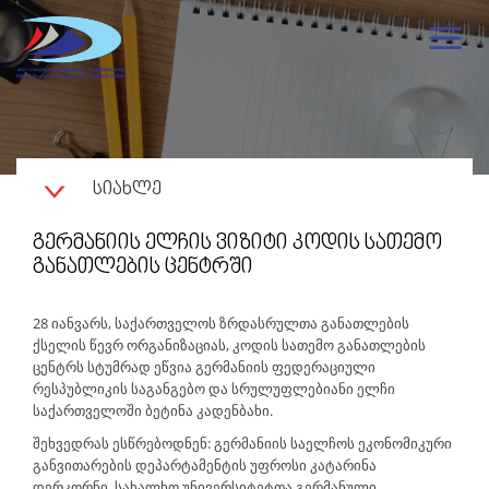
ᲡᲘᲐᲮᲚᲔ
ᲒᲔᲠᲛᲐᲜᲘᲘᲡ ᲔᲚᲩᲘᲡ ᲕᲘᲖᲘᲢᲘ ᲙᲝᲓᲘᲡ ᲡᲐᲗᲔᲛᲝ
ᲒᲐᲜᲐᲗᲚᲔᲑᲘᲡ ᲪᲔᲜᲢᲠᲨᲘ
28 იანვარს, საქართველოს ზრდასრულთა განათლების
ქსელის წევრ ორგანიზაციას, კოდის სათემო განათლების
ცენტრს სტუმრად ეწვია გერმანიის ფედერაციული
რესპუბლიკის საგანგებო და სრულუფლებიანი ელჩი
საქართველოში ბეტინა კადენბახი.
შეხვედრას ესწრებოდნენ: გერმანიის საელჩოს ეკონომიკური
განვითარების დეპარტამენტის უფროსი კატარინა
დერკორნი, სახალხო უნივერსიტეტთა გერმანული