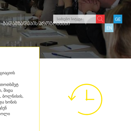
GE
-ᲒᲐᲓᲐᲛᲖᲐᲓᲔᲑᲘᲡ ᲞᲠᲝᲒᲠᲐᲛᲔᲑᲘ
EN
ციაციის
ს თოთხმეტ
, შიდა
, ბოლნისის,
და ხონის
ბენ
 როლი