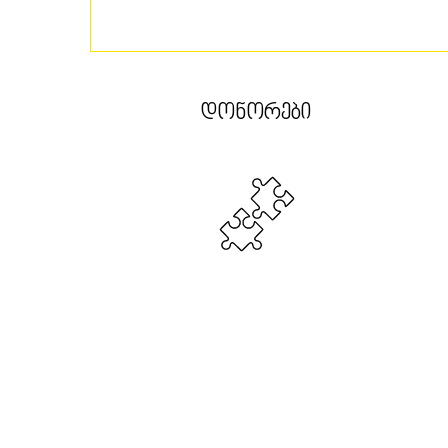
ᲓᲝᲜᲝᲠᲔᲑᲘ