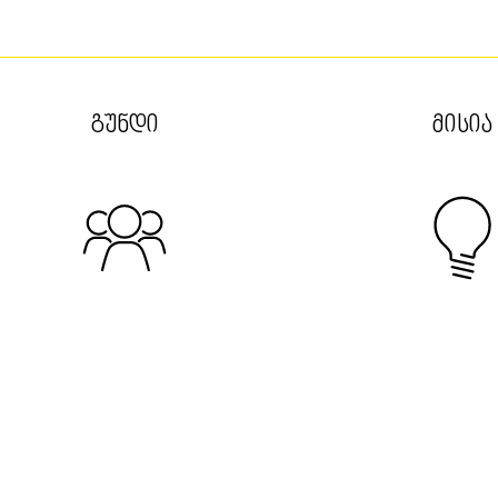
ᲒᲣᲜᲓᲘ
ᲛᲘᲡᲘᲐ