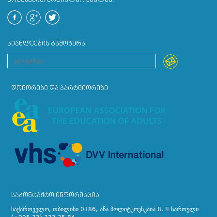
ᲛᲝᲒᲕᲧᲔᲕᲘᲗ ᲡᲝᲪᲘᲐᲚᲣᲠ ᲥᲡᲔᲚᲖᲔ:
ᲡᲘᲐᲮᲚᲔᲔᲑᲘᲡ ᲒᲐᲛᲝᲬᲔᲠᲐ
ᲓᲝᲜᲝᲠᲔᲑᲘ ᲓᲐ ᲞᲐᲠᲢᲜᲘᲝᲠᲔᲑᲘ
ᲡᲐᲙᲝᲜᲢᲐᲥᲢᲝ ᲘᲜᲤᲝᲠᲛᲐᲪᲘᲐ
საქართველო, თბილისი 0186, ანა პოლიტკოვსკაია 8. II სართული