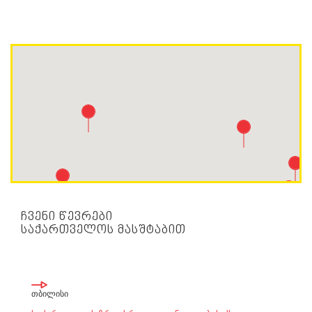
ᲩᲕᲔᲜᲘ ᲬᲔᲕᲠᲔᲑᲘ
ᲡᲐᲥᲐᲠᲗᲕᲔᲚᲝᲡ ᲛᲐᲡᲨᲢᲐᲑᲘᲗ
თბილისი