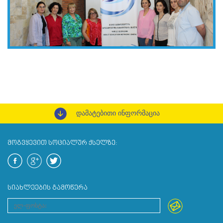
დამატებითი ინფორმაცია
ᲛᲝᲒᲕᲧᲔᲕᲘᲗ ᲡᲝᲪᲘᲐᲚᲣᲠ ᲥᲡᲔᲚᲖᲔ:
ᲡᲘᲐᲮᲚᲔᲔᲑᲘᲡ ᲒᲐᲛᲝᲬᲔᲠᲐ