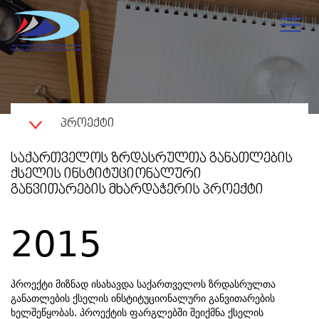
ᲞᲠᲝᲔᲥᲢᲘ
ᲡᲐᲥᲐᲠᲗᲕᲔᲚᲝᲡ ᲖᲠᲓᲐᲡᲠᲣᲚᲗᲐ ᲒᲐᲜᲐᲗᲚᲔᲑᲘᲡ
ᲥᲡᲔᲚᲘᲡ ᲘᲜᲡᲢᲘᲢᲣᲪᲘᲝᲜᲐᲚᲣᲠᲘ
ᲒᲐᲜᲕᲘᲗᲐᲠᲔᲑᲘᲡ ᲛᲮᲐᲠᲓᲐᲭᲔᲠᲘᲡ ᲞᲠᲝᲔᲥᲢᲘ
2015
პროექტი მიზნად ისახავდა საქართველოს ზრდასრულთა
განათლების ქსელის ინსტიტუციონალური განვითარების
ხელშეწყობას. პროექტის ფარგლებში შეიქმნა ქსელის