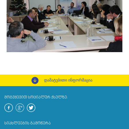
დამატებითი ინფორმაცია
ᲛᲝᲒᲕᲧᲔᲕᲘᲗ ᲡᲝᲪᲘᲐᲚᲣᲠ ᲥᲡᲔᲚᲖᲔ:
ᲡᲘᲐᲮᲚᲔᲔᲑᲘᲡ ᲒᲐᲛᲝᲬᲔᲠᲐ