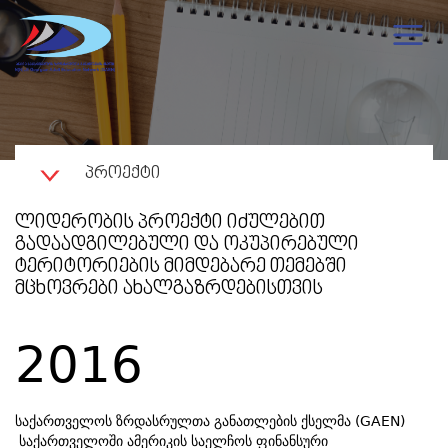
ᲞᲠᲝᲔᲥᲢᲘ
ᲚᲘᲓᲔᲠᲝᲑᲘᲡ ᲞᲠᲝᲔᲥᲢᲘ ᲘᲫᲣᲚᲔᲑᲘᲗ
ᲒᲐᲓᲐᲐᲓᲒᲘᲚᲔᲑᲣᲚᲘ ᲓᲐ ᲝᲙᲣᲞᲘᲠᲔᲑᲣᲚᲘ
ᲢᲔᲠᲘᲢᲝᲠᲘᲔᲑᲘᲡ ᲛᲘᲛᲓᲔᲑᲐᲠᲔ ᲗᲔᲛᲔᲑᲨᲘ
ᲛᲪᲮᲝᲕᲠᲔᲑᲘ ᲐᲮᲐᲚᲒᲐᲖᲠᲓᲔᲑᲘᲡᲗᲕᲘᲡ
2016
საქართველოს ზრდასრულთა განათლების ქსელმა (GAEN)
საქართველოში ამერიკის საელჩოს ფინანსური