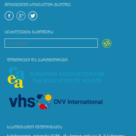
ᲛᲝᲒᲕᲧᲔᲕᲘᲗ ᲡᲝᲪᲘᲐᲚᲣᲠ ᲥᲡᲔᲚᲖᲔ:
ᲡᲘᲐᲮᲚᲔᲔᲑᲘᲡ ᲒᲐᲛᲝᲬᲔᲠᲐ
ᲓᲝᲜᲝᲠᲔᲑᲘ ᲓᲐ ᲞᲐᲠᲢᲜᲘᲝᲠᲔᲑᲘ
ᲡᲐᲙᲝᲜᲢᲐᲥᲢᲝ ᲘᲜᲤᲝᲠᲛᲐᲪᲘᲐ
საქართველო, თბილისი 0186, ანა პოლიტკოვსკაია 8. II სართული