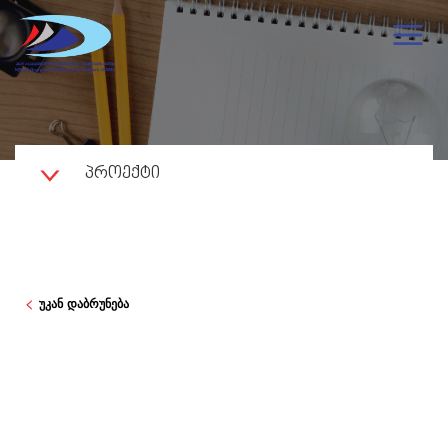
ᲞᲠᲝᲔᲥᲢᲘ
უკან დაბრუნება