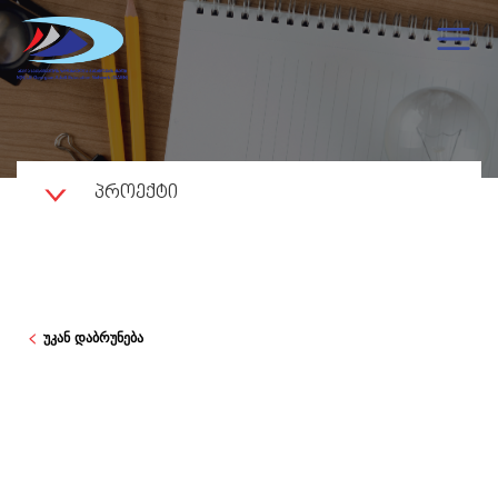
ᲞᲠᲝᲔᲥᲢᲘ
უკან დაბრუნება